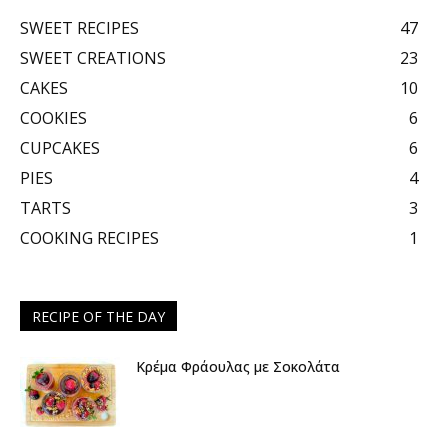
SWEET RECIPES
47
SWEET CREATIONS
23
CAKES
10
COOKIES
6
CUPCAKES
6
PIES
4
TARTS
3
COOKING RECIPES
1
RECIPE OF THE DAY
Κρέμα Φράουλας με Σοκολάτα