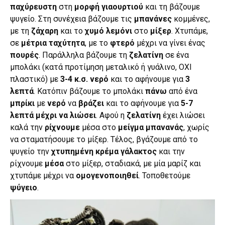
παχύρευστη
στη
μορφή
γιαουρτιού
και τη βάζουμε
ψυγείο. Στη συνέχεια βάζουμε τις
μπανάνες
κομμένες,
με τη
ζάχαρη
και το
χυμό λεμόνι
στο
μίξερ
. Χτυπάμε,
σε
μέτρια ταχύτητα
, με το
φτερό
μέχρι να γίνει ένας
πουρές
. Παράλληλα βάζουμε τη
ζελατίνη
σε ένα
μπολάκι (κατά προτίμηση μεταλικό ή γυάλινο, ΟΧΙ
πλαστικό) με
3-4 κ.σ.
νερό
και το αφήνουμε για
3
λεπτά
. Κατόπιν βάζουμε το μπολάκι
πάνω
από ένα
μπρίκι
με
νερό
να
βράζει
και το αφήνουμε για
5-7
λεπτά μέχρι να λιώσει
. Αφού η
ζελατίνη
έχει λιώσει
καλά την
ρίχνουμε
μέσα στο
μείγμα μπανανάς
, χωρίς
να σταματήσουμε το μίξερ. Τέλος, βγάζουμε από το
ψυγείο την
χτυπημένη κρέμα γάλακτος
και την
ρίχνουμε
μέσα
στο μίξερ, σταδιακά, με μία μαρίζ και
χτυπάμε μέχρι να
ομογενοποιηθεί
. Τοποθετούμε
ψύγειο
.