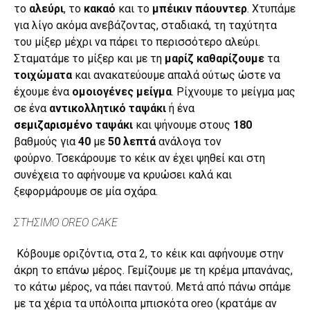
το
αλεύρι
, το
κακαό
και το
μπέικιν πάουντερ
. Χτυπάμε
για λίγο ακόμα ανεβάζοντας, σταδιακά, τη ταχύτητα
του μίξερ μέχρι να πάρει το περισσότερο αλεύρι.
Σταματάμε το μίξερ και με τη
μαρίζ
καθαρίζουμε
τα
τοιχώματα
και ανακατεύουμε απαλά ούτως ώστε να
έχουμε ένα
ομοιογένες μείγμα
. Ρίχνουμε το μείγμα μας
σε ένα
αντικολλητικό ταψάκι
ή ένα
σεμιζαρισμένο
ταψάκι
και ψήνουμε στους
180
βαθμούς για
40
με
50 λεπτά
ανάλογα τον
φούρνο.
Τσεκάρουμε
το κέικ
αν έχει ψηθεί και στη
συνέχεια το αφήνουμε να κρυώσει καλά και
ξεφορμάρουμε σε μία σχάρα.
ΣΤΗΣΙΜΟ OREO CAKE
Κόβουμε οριζόντια, στα 2, το κέικ και αφήνουμε στην
άκρη το επάνω μέρος. Γεμίζουμε με τη κρέμα μπανάνας,
το κάτω μέρος, να πάει παντού. Μετά από πάνω σπάμε
με τα χέρια τα υπόλοιπα μπισκότα oreo (κρατάμε αν