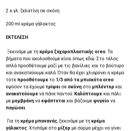
2 κ.γλ. ζελατίνη σε σκόνη
200 ml κρέμα γάλακτος
ΕΚΤΕΛΕΣΗ
Ξεκινάμε με τη
κρέμα ζαχαροπλαστικής oreo
. Τα
βήματα που ακολουθούμε είναι όπως
εδώ
. Στο τέλος
απλά προσθέτουμε μαζί με τις βανίλιες και το βούτυρο
και ανακατεύουμε καλά. Όταν θα έχει χλιαρύνει η κρέμα
τότε
προσθέτουμε
το
1/3 από τα
μπισκότα oreo
εφόσον τα έχουμε
τρίψει
σε
σκόνη
στο
μπλέντερ
και
ανακατεύουμε
να πάνε παντού.
Καλύπτουμε
και πάλι
με
μεμβράνη
να
εφάπτεται
και βάζουμε
ψυγείο
να
παγώσει
.
Για τη
κρέμα μπανανάς
, ξεκινάμε με τη
κρέμα
γάλακτος
. Χτυπάμε στο
μίξερ
με σύρμα μέχρι να γίνει