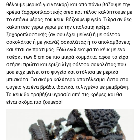
θέλουμε μερικά για ντεκόρ) και από πάνω βάζουμε την
κρέμα ζαχαροπλαστικής oreo και τέλος καλύπτουμε με
το επάνω μέρος του κέικ. Βάζουμε ψυγείο. Τώρα αν θες
καλύπτεις γύρω γύρω με την υπόλοιπη κρέμα
ζαχαροπλαστικής (αν σου έχει μείνει) ή με
σάλτσα
σοκολάτας
ή με γκανάζ σοκολάτας ή το απολαμβάνεις
και έτσι αν προτιμάς. Εδώ εγώ έκοψα το κέικ με ένα
τσέρκι των 8 cm σε πιο μικρά κομμάτια, αφού το είχα
στήσει πρώτα και έριξα λίγη σάλτσα σοκολάτας που
μου είχε μείνει στο ψυγείο και στόλισα με μερικά
μπισκότα. Για ακόμα καλύτερο αποτέλεσμα, άστο στο
ψυγείο για ένα βράδυ, ιδανικά, τυλιγμένο με μεμβράνη.
Το κέικ θα τραβήξει υγρασία από τις κρέμες και θα
είναι ακόμα πιο ζουμερό!