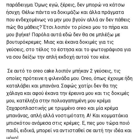
παράδειγμα. Όμως εγώ, ξέρεις, δεν μπορώ να κάτσω
ήσυχη. Θέλω πάντα να δοκιμάζω και άλλα πράγματα
που ενδεχομένως να μην μου βγούν αλλά αν δεν πάθεις
πώς θα μάθεις? Έτσι λοιπόν το ρίσκο μου το πήρα και
μου βγήκε! Παρόλα αυτά εδώ δεν θα σε μπλέξω με
βουτυρόκρεμες. Μιας και έκανα δοκιμές για τις
γεύσεις, στο τέλος το έστησα και το φωτογράφισα για
να σου δείξω την απλή εκδοχή αυτού του κέικ.
Σε αυτό το oreo cake λοιπόν μπήκαν 2 γεύσεις, τις
οποίες πρότεινε η φιλενάδα μου. Oreo, όπως έχουμε ήδη
καταλάβει και μπανάνα. Σαφώς χατίρι δεν θα της
χάλαγα και αφού έκανα την έρευνα μου και τις δοκιμές
μου, κατέληξα στην πολυαγαπημένη μου κρέμα
ζαχαροπλαστικής με τριμμένο oreo και μία κρέμα
μπανάνας, απλή αλλά νοστιμότατη. Α! Και κομματάκια
μπισκότου ανάμεσα στις κρέμες. Ε, πες μου τώρα ποιό
παιδί, ειδικά, μπορεί να αντισταθεί σε αυτή την ιδέα και
μόνο!