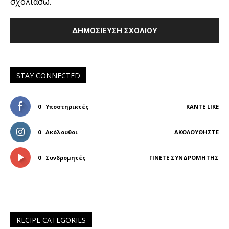
σχολιάσω.
STAY CONNECTED
0
Υποστηρικτές
ΚΆΝΤΕ LIKE
0
Ακόλουθοι
ΑΚΟΛΟΥΘΉΣΤΕ
0
Συνδρομητές
ΓΊΝΕΤΕ ΣΥΝΔΡΟΜΗΤΉΣ
RECIPE CATEGORIES