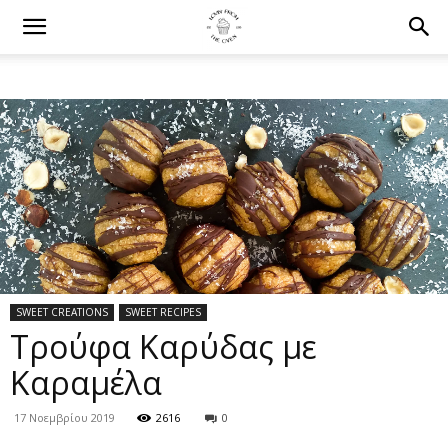
SWEET CREATIONS
SWEET RECIPES
Τρούφα Καρύδας με
Καραμέλα
17 Νοεμβρίου 2019
2616
0