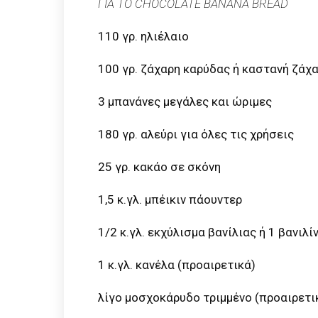
ΓΙΑ ΤΟ CHOCOLATE BANANA BREAD
110 γρ. ηλιέλαιο
100 γρ. ζάχαρη καρύδας ή καστανή ζάχ
3 μπανάνες μεγάλες και ώριμες
180 γρ. αλεύρι για όλες τις χρήσεις
25 γρ. κακάο σε σκόνη
1,5 κ.γλ. μπέικιν πάουντερ
1/2 κ.γλ. εκχύλισμα βανίλιας ή 1 βανιλί
1 κ.γλ. κανέλα (προαιρετικά)
λίγο μοσχοκάρυδο τριμμένο (προαιρετι