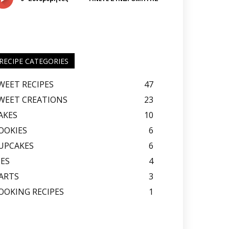
RECIPE CATEGORIES
WEET RECIPES
47
WEET CREATIONS
23
AKES
10
OOKIES
6
UPCAKES
6
IES
4
ARTS
3
OOKING RECIPES
1