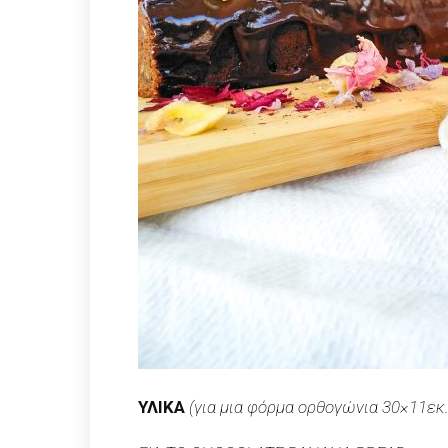
ΥΛΙΚΑ
(για μια φόρμα ορθογώνια 30×11εκ.)