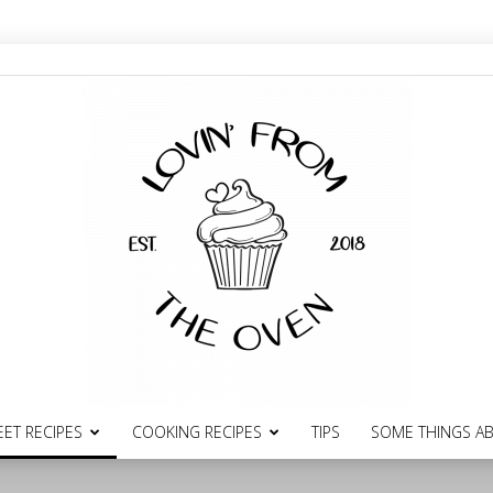
ET RECIPES
COOKING RECIPES
TIPS
SOME THINGS A
lovinfromtheoven.gr