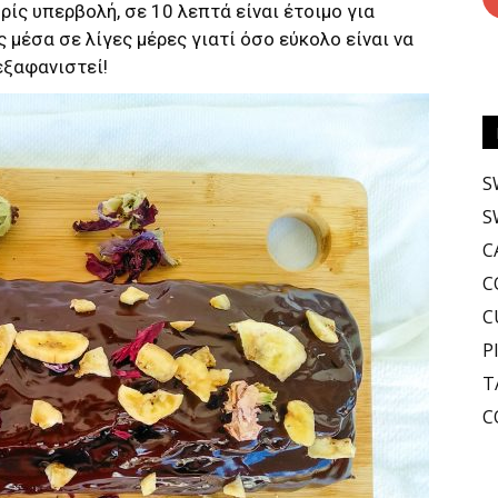
ρίς υπερβολή, σε 10 λεπτά είναι έτοιμο για
ς μέσα σε λίγες μέρες γιατί όσο εύκολο είναι να
εξαφανιστεί!
S
S
C
C
C
P
T
C