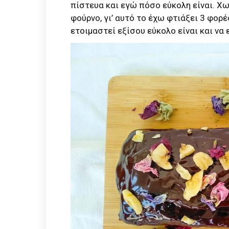
πίστευα και εγώ πόσο εύκολη είναι. Χω
φούρνο, γι’ αυτό το έχω φτιάξει 3 φορέ
ετοιμαστεί εξίσου εύκολο είναι και να 