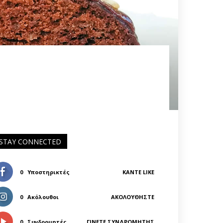
STAY CONNECTED
0
Υποστηρικτές
ΚΆΝΤΕ LIKE
0
Ακόλουθοι
ΑΚΟΛΟΥΘΉΣΤΕ
0
Συνδρομητές
ΓΊΝΕΤΕ ΣΥΝΔΡΟΜΗΤΉΣ