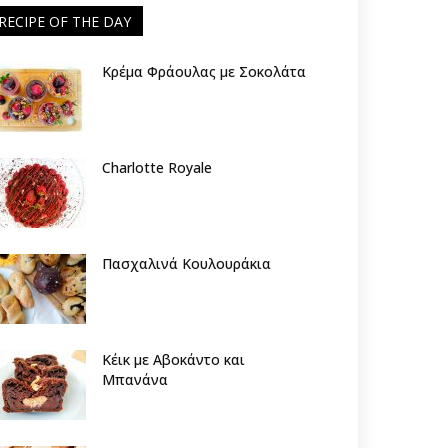
RECIPE OF THE DAY
Κρέμα Φράουλας με Σοκολάτα
Charlotte Royale
Πασχαλινά Κουλουράκια
Κέικ με Αβοκάντο και
Μπανάνα