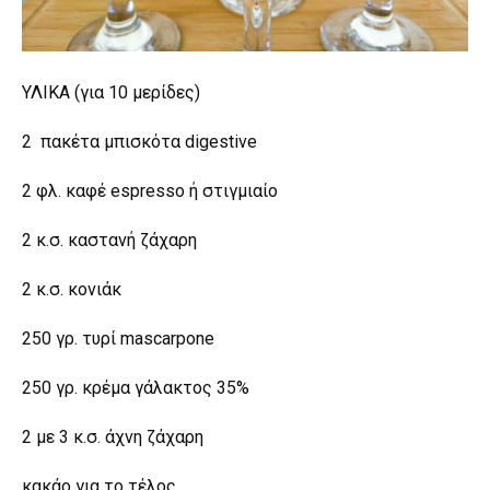
ΥΛΙΚΑ (για 10 μερίδες)
2 πακέτα μπισκότα digestive
2 φλ. καφέ espresso ή στιγμιαίο
2 κ.σ. καστανή ζάχαρη
2 κ.σ. κονιάκ
250 γρ. τυρί mascarpone
250 γρ. κρέμα γάλακτος 35%
2 με 3 κ.σ. άχνη ζάχαρη
κακάο για το τέλος