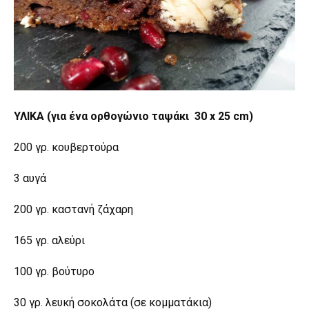
ΥΛΙΚΑ (για ένα ορθογώνιο ταψάκι 30 x 25 cm)
200 γρ. κουβερτούρα
3 αυγά
200 γρ. καστανή ζάχαρη
165 γρ. αλεύρι
100 γρ. βούτυρο
30 γρ. λευκή σοκολάτα (σε κομματάκια)