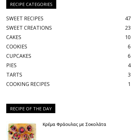
RECIPE CATEGORIES
SWEET RECIPES
47
SWEET CREATIONS
23
CAKES
10
COOKIES
6
CUPCAKES
6
PIES
4
TARTS
3
COOKING RECIPES
1
RECIPE OF THE DAY
Κρέμα Φράουλας με Σοκολάτα