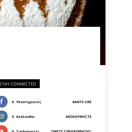
STAY CONNECTED
0
Υποστηρικτές
ΚΆΝΤΕ LIKE
0
Ακόλουθοι
ΑΚΟΛΟΥΘΉΣΤΕ
0
Συνδρομητές
ΓΊΝΕΤΕ ΣΥΝΔΡΟΜΗΤΉΣ