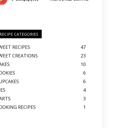
RECIPE CATEGORIES
WEET RECIPES
47
WEET CREATIONS
23
AKES
10
OOKIES
6
UPCAKES
6
IES
4
ARTS
3
OOKING RECIPES
1