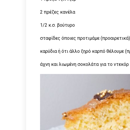
2 πρέζες κανέλα
1/2 κ.σ. βούτυρο
σταφίδες όποιες προτιμάμε (προαιρετικά)
καρύδια ή ότι άλλο ξηρό καρπό θέλουμε (π
άχνη και λιωμένη σοκολάτα για το ντεκόρ