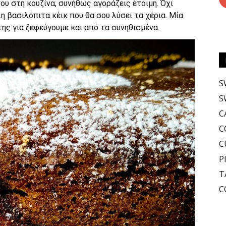
νου στη κουζίνα, συνήθως αγοράζεις έτοιμη. Όχι
 βασιλόπιτα κέικ που θα σου λύσει τα χέρια. Μία
ης για ξεφεύγουμε και από τα συνηθισμένα.
S
S
C
C
C
P
T
C