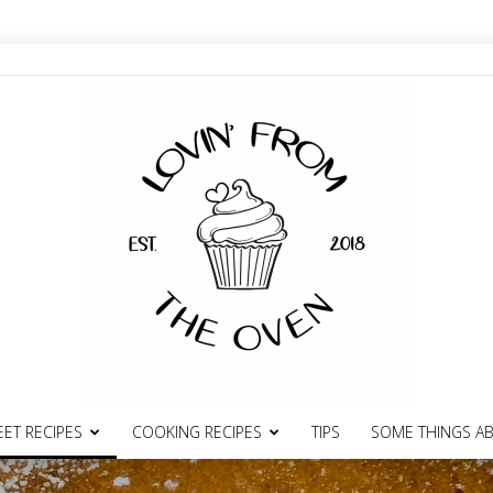
ET RECIPES
COOKING RECIPES
TIPS
SOME THINGS A
lovinfromtheoven.gr